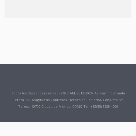
Todos los derechos reservados © ITAM, 2012-2026. Av. Camino a Santa
Teresa 930, Magdalena Contreras, Heroes de Padierna, Conjunto Sta
Teresa, 10700 Ciudad de México, CDMX, Tel. +52(55) 5628 4000